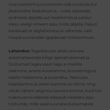
Uue süsteemi juurutamine võib tunduda kui
järjekordne lisakohustus – tuleb sisestada
andmeid, õppida uut keskkonda ja justkui
oleks veelgi rohkem asju, mida jälgida. Paljud
kardavad, et digilahendus ei vähenda, vaid
hoopis suurendab igapäevast töökoormust.
Lahendus:
Tegelikkuses aitab tarkvara
automatiseerida kõige ajamahukamad ja
tüütumad tegevused nagu e-mailide
saatmine, arvete koostamine, broneeringute
käsitsi haldamine ja aruandlus. Teenuste
kirjeldamine ja veebi lisamine on lihtne ning
võtab vähem aega kui sauna kütmine, kuid töö
tulemusena säästad edaspidi nädalate jagu
töötunde, mille saad suunata olulisematele