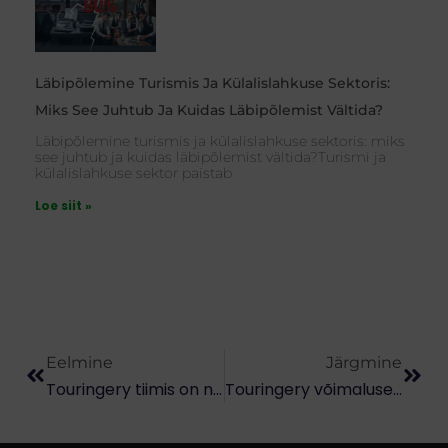
Läbipõlemine Turismis Ja Külalislahkuse Sektoris:
Miks See Juhtub Ja Kuidas Läbipõlemist Vältida?
Läbipõlemine turismis ja külalislahkuse sektoris: miks
see juhtub ja kuidas läbipõlemist vältida?Turismi ja
külalislahkuse sektor paistab
Loe siit »
Prev
Next
Eelmine
Järgmine
Touringery tiimis on nüüd diplomeeritud turismieksperdid – kuidas see aitab sinu turismiettevõtet arendada?
Touringery võimalused