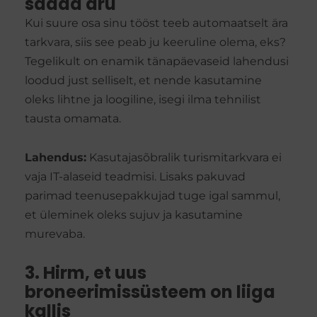
saada aru
Kui suure osa sinu tööst teeb automaatselt ära
tarkvara, siis see peab ju keeruline olema, eks?
Tegelikult on enamik tänapäevaseid lahendusi
loodud just selliselt, et nende kasutamine
oleks lihtne ja loogiline, isegi ilma tehnilist
tausta omamata.
Lahendus:
Kasutajasõbralik turismitarkvara ei
vaja IT-alaseid teadmisi. Lisaks pakuvad
parimad teenusepakkujad tuge igal sammul,
et üleminek oleks sujuv ja kasutamine
murevaba.
3. Hirm, et uus
broneerimissüsteem on liiga
kallis