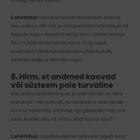
midagi läheb valesti.
Lahendus:
Hea broneerimissüsteem pakub
laia valikut API-sid ja integratsioonivõimalusi, et
tagada sujuv koostöö kõigi sinu tööriistadega.
Nii on kõik ühes kohas koos ning saad
andmeid hallata ja edastada ühes kohas,
säästes aega ja vältides vigu.
8. Hirm, et andmed kaovad
või süsteem pole turvaline
Kas minu broneeringud ja kliendiinfo on ikka
kaitstud? Mis juhtub, kui süsteem rikki läheb
või kui häkkerid üritavad ligi pääseda? Kas ma
saan kindel olla, et minu andmed ei kao?
Lahendus:
Usaldusväärne tarkvara tagab sinu