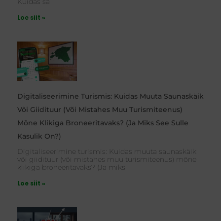
Kuidas sa
Loe siit »
Digitaliseerimine Turismis: Kuidas Muuta Saunaskäik
Või Giidituur (või Mistahes Muu Turismiteenus)
Mõne Klikiga Broneeritavaks? (Ja Miks See Sulle
Kasulik On?)
Digitaliseerimine turismis: Kuidas muuta saunaskäik
või giidituur (või mistahes muu turismiteenus) mõne
klikiga broneeritavaks? (Ja miks
Loe siit »