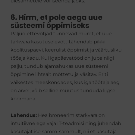
ülesannetele või iseenda jaoks.
6. Hirm, et pole aega uue
süsteemi õppimiseks
Paljud ettevõtjad tunnevad muret, et uue
tarkvara kasutuselevõtt tähendab pikki
koolituspäevi, keerulist õppimist ja väärtusliku
tööaja kadu. Kui igapäevatööd on juba niigi
palju, tundub ajamahukas uue süsteemi
õppimine lihtsalt mõttetu ja väsitav. Eriti
väikestes meeskondades, kus iga töötaja aeg
on arvel, võib selline muutus tunduda liigse
koormana.
Lahendus:
Hea broneerimistarkvara on
intuitiivne ega vaja IT-teadmisi ning juhendab
kasutajat ise samm-sammult, nii et kasutaja