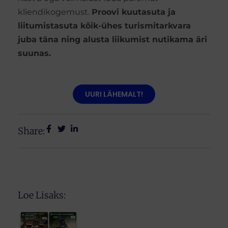
kliendikogemust.
Proovi kuutasuta ja
liitumistasuta kõik-ühes turismitarkvara
juba täna ning alusta liikumist nutikama äri
suunas.
UURI LÄHEMALT!
Share:
Loe Lisaks: