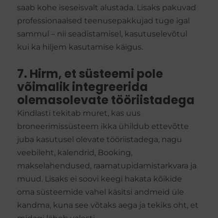
saab kohe iseseisvalt alustada. Lisaks pakuvad
professionaalsed teenusepakkujad tuge igal
sammul – nii seadistamisel, kasutuselevõtul
kui ka hiljem kasutamise käigus.
7. Hirm, et süsteemi pole
võimalik integreerida
olemasolevate tööriistadega
Kindlasti tekitab muret, kas uus
broneerimissüsteem ikka ühildub ettevõtte
juba kasutusel olevate tööriistadega, nagu
veebileht, kalendrid, Booking,
makselahendused, raamatupidamistarkvara ja
muud. Lisaks ei soovi keegi hakata kõikide
oma süsteemide vahel käsitsi andmeid üle
kandma, kuna see võtaks aega ja tekiks oht, et