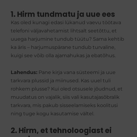
1. Hirm tundmatu ja uue ees
Kas oled kunagi edasi lükanud vaevu töötava
telefoni väljavahetamist lihtsalt seetõttu, et
uuega harjumine tundub tüütu? Sama kehtib
ka äris – harjumuspärane tundub turvaline,
kuigi see võib olla ajamahukas ja ebatõhus.
Lahendus:
Pane kirja vana süsteemi ja uue
tarkvara plussid ja miinused. Kas uuel tuli
rohkem plusse? Kui oled otsusele jõudnud, et
muudatus on vajalik, siis vali kasutajasõbralik
tarkvara, mis pakub sisseelamiseks koolitusi
ning tuge kogu kasutamise vältel.
2. Hirm, et tehnoloogiast ei