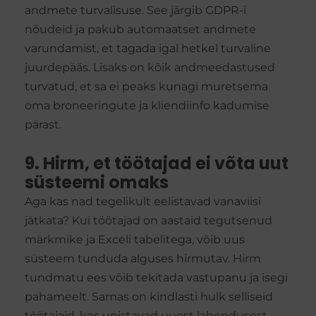
andmete turvalisuse. See järgib GDPR-i
nõudeid ja pakub automaatset andmete
varundamist, et tagada igal hetkel turvaline
juurdepääs. Lisaks on kõik andmeedastused
turvatud, et sa ei peaks kunagi muretsema
oma broneeringute ja kliendiinfo kadumise
pärast.
9. Hirm, et töötajad ei võta uut
süsteemi omaks
Aga kas nad tegelikult eelistavad vanaviisi
jätkata? Kui töötajad on aastaid tegutsenud
märkmike ja Exceli tabelitega, võib uus
süsteem tunduda alguses hirmutav. Hirm
tundmatu ees võib tekitada vastupanu ja isegi
pahameelt. Samas on kindlasti hulk selliseid
töötajaid, kes unistavad uuest lahendusest.