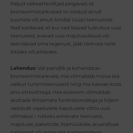
Paljud väikeettevõtjad pelgavad, et
broneerimistarkvarad on loodud ainult
suurtele või ainult kindlat tüüpi teenustele.
Nad kardavad, et kui nad lisavad tulevikus uusi
teenuseid, avavad uusi majutusüksusi või
laiendavad oma tegevust, jääb tarkvara neile
kitsaks või piiravaks.
Lahendus:
Vali paindlik ja kohandatav
broneerimistarkvara, mis võimaldab müüa laia
valikut turismiteenuseid ning mis kasvab koos
sinu ettevõttega. Hea süsteem võimaldab
alustada lihtsamate funktsioonidega ja hiljem
vastavalt vajadusele kasutusele võtta uusi
võimalusi – näiteks erinevate teenuste,
majutuse, pakettide, lisamüükide, aruandluse
haldamist või erinevate süsteemidega