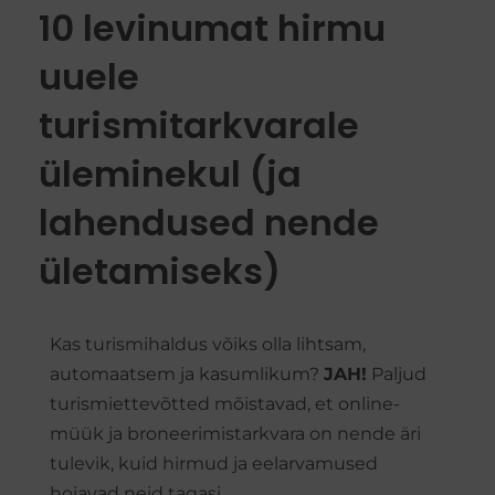
10 levinumat hirmu
uuele
turismitarkvarale
üleminekul (ja
lahendused nende
ületamiseks)
Kas turismihaldus võiks olla lihtsam,
automaatsem ja kasumlikum?
JAH!
Paljud
turismiettevõtted mõistavad, et online-
müük ja broneerimistarkvara on nende äri
tulevik, kuid hirmud ja eelarvamused
hoiavad neid tagasi.