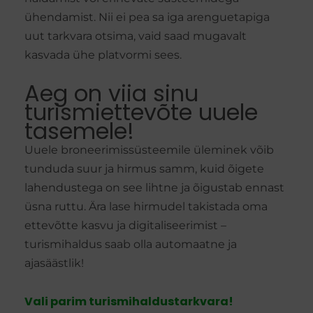
ühendamist. Nii ei pea sa iga arenguetapiga
uut tarkvara otsima, vaid saad mugavalt
kasvada ühe platvormi sees.
Aeg on viia sinu
turismiettevõte uuele
tasemele!
Uuele broneerimissüsteemile üleminek võib
tunduda suur ja hirmus samm, kuid õigete
lahendustega on see lihtne ja õigustab ennast
üsna ruttu. Ära lase hirmudel takistada oma
ettevõtte kasvu ja digitaliseerimist –
turismihaldus saab olla automaatne ja
ajasäästlik!
Vali parim turismihaldustarkvara!