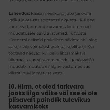
Lahendus:
Kaasa meeskond juba tarkvara
valiku ja otsustusprotsessi alguses – kui nad
tunnevad, et nende arvamus loeb, on nad
muudatusele palju avatumad. Tutvusta
süsteemi eeliseid praktiliste näidete abil ning
paku neile võimalust osaleda koolitusel. Kui
töötajad näevad, kui palju lihtsamaks ja
kiiremaks uus süsteem nende igapäevatöö
muudab, muutub esialgne vastumeelsus
kiiresti huvi ja toetuse vastu.
10. Hirm, et oled tarkvara
jaoks liiga väike või see ei ole
piisavalt paindlik tulevikus
kasvamiseks