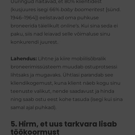
Uuringud näitavad, et 80% klientidest
(kusjuures isegi 66%
baby boomeritest
[sünd.
1946–1964]) eelistavad oma puhkuse
broneerida täielikult
online
’s. Kui sina seda ei
paku, siis nad leiavad selle võimaluse sinu
konkurendi juurest.
Lahendus:
Lihtne ja kiire mobiilisõbralik
broneerimissüsteem muudab ostuprotsessi
lihtsaks ja mugavaks. Ühtlasi parandab see
kliendikogemust, kuna klient näeb kogu sinu
teenuste valikut, nende saadavust ja hinda
ning saab ostu eest kohe tasuda (isegi kui sina
samal ajal puhkad).
5. Hirm, et uus tarkvara lisab
töökoormust