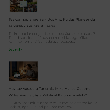
Teekonnaplaneerija – Uus Viis, Kuidas Planeerida
Terviklikku Puhkust Eestis
Teekonnaplaneerija – Kas tunned ära selle olukorra?
Tahad korraldada lõbusa perereisi lastega, üllatada
kallimat romantilise nädalavahetusega,
Loe siit »
Huvitav Vastuolu Turismis: Miks Me Ise Ostame
Kõike Veebist, Aga Külalisel Palume Meilida?
Huvitav vastuolu turismis: miks me ise ostame kõike
veebist, aga külalisel palume meilida?