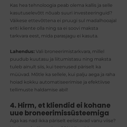
Kas hea tehnoloogia peab olema kallis ja selle
kasutuselevõtt nõuab suuri investeeringuid?
Väikese ettevõttena ei pruugi sul madalhooajal
eriti kliente olla ning sa ei soovi maksta
tarkvara eest, mida parasjagu ei kasuta.
Lahendus:
Vali broneerimistarkvara, millel
puudub kuutasu ja liitumistasu ning maksta
tuleb ainult siis, kui teenused päriselt ka
müüvad. Mõtle ka sellele, kui palju aega ja raha
hoiad kokku automatiseerimise ja efektiivse
tellimuste haldamise abil!
4. Hirm, et kliendid ei kohane
uue broneerimissüsteemiga
Aga kas nad ikka päriselt eelistavad vanu viise?