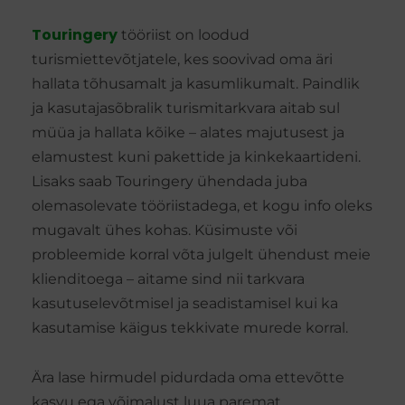
Touringery
tööriist on loodud
turismiettevõtjatele, kes soovivad oma äri
hallata tõhusamalt ja kasumlikumalt. Paindlik
ja kasutajasõbralik turismitarkvara aitab sul
müüa ja hallata kõike – alates majutusest ja
elamustest kuni pakettide ja kinkekaartideni.
Lisaks saab Touringery ühendada juba
olemasolevate tööriistadega, et kogu info oleks
mugavalt ühes kohas. Küsimuste või
probleemide korral võta julgelt ühendust meie
klienditoega – aitame sind nii tarkvara
kasutuselevõtmisel ja seadistamisel kui ka
kasutamise käigus tekkivate murede korral.
Ära lase hirmudel pidurdada oma ettevõtte
kasvu ega võimalust luua paremat