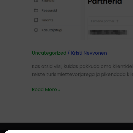
Uncategorized
/
Kristi Nevvonen
Kas otsid viisi, kuidas pakkuda oma klienti
teiste turismiettevõtjatega ja pikendada kli
Read More »