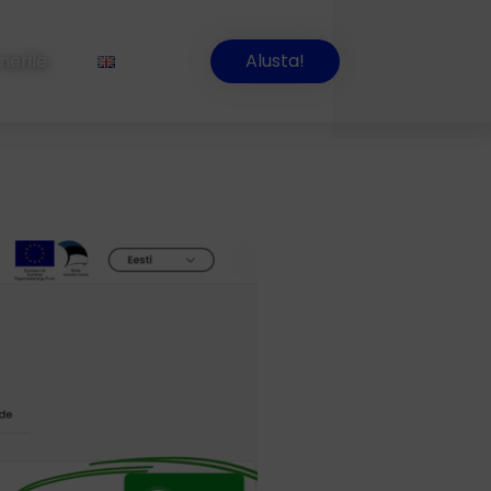
nerile
Alusta!