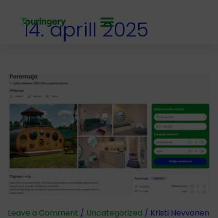
Skip
to
14. aprill 2025
content
Touringery
võimalused
Leave a Comment
/
Uncategorized
/
Kristi Nevvonen