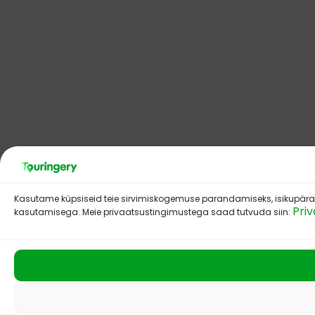
Kasutame küpsiseid teie sirvimiskogemuse parandamiseks, isikupärasta
Priv
kasutamisega. Meie privaatsustingimustega saad tutvuda siin: