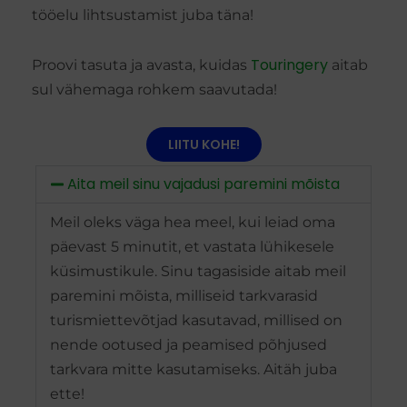
tööelu lihtsustamist juba täna!
Touringery
Proovi tasuta ja avasta, kuidas
aitab
sul vähemaga rohkem saavutada!
LIITU KOHE!
Aita meil sinu vajadusi paremini mõista
Meil oleks väga hea meel, kui leiad oma
päevast 5 minutit, et vastata lühikesele
küsimustikule. Sinu tagasiside aitab meil
paremini mõista, milliseid tarkvarasid
turismiettevõtjad kasutavad, millised on
nende ootused ja peamised põhjused
tarkvara mitte kasutamiseks. Aitäh juba
ette!