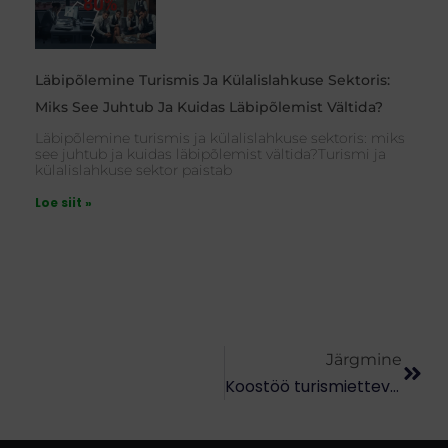
Läbipõlemine Turismis Ja Külalislahkuse Sektoris:
Miks See Juhtub Ja Kuidas Läbipõlemist Vältida?
Läbipõlemine turismis ja külalislahkuse sektoris: miks
see juhtub ja kuidas läbipõlemist vältida?Turismi ja
külalislahkuse sektor paistab
Loe siit »
Next
Järgmine
Koostöö turismiettevõtete vahel – Touringerys võimalik