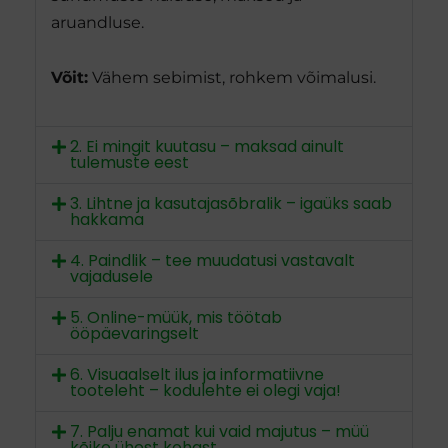
aruandluse.
Võit:
Vähem sebimist, rohkem võimalusi.
2. Ei mingit kuutasu – maksad ainult
tulemuste eest
3. Lihtne ja kasutajasõbralik – igaüks saab
hakkama
4. Paindlik – tee muudatusi vastavalt
vajadusele
5. Online-müük, mis töötab
ööpäevaringselt
6. Visuaalselt ilus ja informatiivne
tooteleht – kodulehte ei olegi vaja!
7. Palju enamat kui vaid majutus – müü
kõike ühest kohast