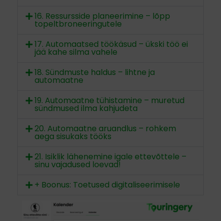
16. Ressursside planeerimine – lõpp
topeltbroneeringutele
17. Automaatsed töökäsud – ükski töö ei
jää kahe silma vahele
18. Sündmuste haldus – lihtne ja
automaatne
19. Automaatne tühistamine – muretud
sündmused ilma kahjudeta
20. Automaatne aruandlus – rohkem
aega sisukaks tööks
21. Isiklik lähenemine igale ettevõttele –
sinu vajadused loevad!
+ Boonus: Toetused digitaliseerimisele