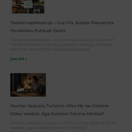
Teekonnaplaneerija – Uus Viis, Kuidas Planeerida
Terviklikku Puhkust Eestis
Teekonnaplaneerija – Kas tunned ära selle olukorra?
Tahad korraldada lõbusa perereisi lastega, üllatada
kallimat romantilise nädalavahetusega,
Loe siit »
Huvitav Vastuolu Turismis: Miks Me Ise Ostame
Kõike Veebist, Aga Külalisel Palume Meilida?
Huvitav vastuolu turismis: miks me ise ostame kõike
veebist, aga külalisel palume meilida?