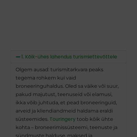
1. Kõik-ühes lahendus turismiettevõttele
Olgem ausad: turismitarkvara peaks
tegema rohkem kui vaid
broneeringuhaldus. Oled sa väike või suur,
pakud majutust, teenuseid või elamusi,
ikka võib juhtuda, et pead broneeringuid,
arveid ja kliendiandmeid haldama eraldi
Touringery
süsteemides.
toob kõik ühte
kohta – broneerimissüsteemi, teenuste ja
sündmuste halduse, maksed ja