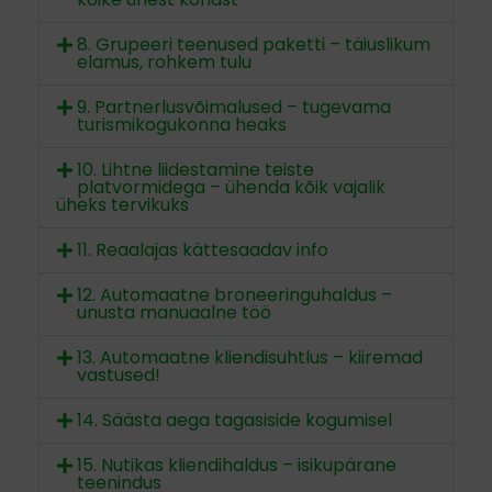
8. Grupeeri teenused paketti – täiuslikum
elamus, rohkem tulu
9. Partnerlusvõimalused – tugevama
turismikogukonna heaks
10. Lihtne liidestamine teiste
platvormidega – ühenda kõik vajalik
üheks tervikuks
11. Reaalajas kättesaadav info
12. Automaatne broneeringuhaldus –
unusta manuaalne töö
13. Automaatne kliendisuhtlus – kiiremad
vastused!
14. Säästa aega tagasiside kogumisel
15. Nutikas kliendihaldus – isikupärane
teenindus