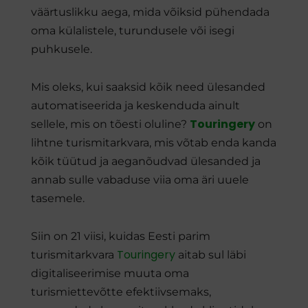
väärtuslikku aega, mida võiksid pühendada
oma külalistele, turundusele või isegi
puhkusele.
Mis oleks, kui saaksid kõik need ülesanded
automatiseerida ja keskenduda ainult
Touringery
sellele, mis on tõesti oluline?
on
lihtne turismitarkvara, mis võtab enda kanda
kõik tüütud ja aeganõudvad ülesanded ja
annab sulle vabaduse viia oma äri uuele
tasemele.
Siin on 21 viisi, kuidas Eesti parim
Touringery
turismitarkvara
aitab sul läbi
digitaliseerimise muuta oma
turismiettevõtte efektiivsemaks,