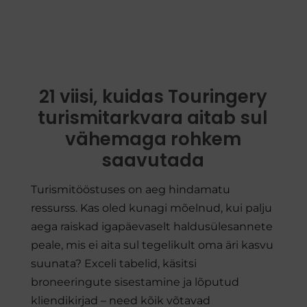
21 viisi, kuidas Touringery
turismitarkvara aitab sul
vähemaga rohkem
saavutada
Turismitööstuses on aeg hindamatu
ressurss. Kas oled kunagi mõelnud, kui palju
aega raiskad igapäevaselt haldusülesannete
peale, mis ei aita sul tegelikult oma äri kasvu
suunata? Exceli tabelid, käsitsi
broneeringute sisestamine ja lõputud
kliendikirjad – need kõik võtavad