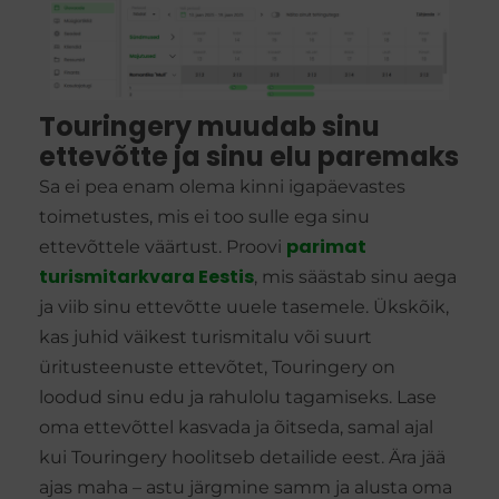
Touringery muudab sinu
ettevõtte ja sinu elu paremaks
Sa ei pea enam olema kinni igapäevastes
toimetustes, mis ei too sulle ega sinu
parimat
ettevõttele väärtust. Proovi
turismitarkvara Eestis
, mis säästab sinu aega
ja viib sinu ettevõtte uuele tasemele. Ükskõik,
kas juhid väikest turismitalu või suurt
üritusteenuste ettevõtet, Touringery on
loodud sinu edu ja rahulolu tagamiseks. Lase
oma ettevõttel kasvada ja õitseda, samal ajal
kui Touringery hoolitseb detailide eest. Ära jää
ajas maha – astu järgmine samm ja alusta oma