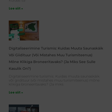
Kuidas sa
Loe siit »
Digitaliseerimine Turismis: Kuidas Muuta Saunaskäik
Või Giidituur (või Mistahes Muu Turismiteenus)
Mõne Klikiga Broneeritavaks? (Ja Miks See Sulle
Kasulik On?)
Digitaliseerimine turismis: Kuidas muuta saunaskäik
või giidituur (või mistahes muu turismiteenus) mõne
klikiga broneeritavaks? (Ja miks
Loe siit »