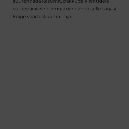
suurendada kasumit, pakkuda klientidele
suurepäraseid elamusi ning anda sulle tagasi
kõige väärtuslikuma – aja.