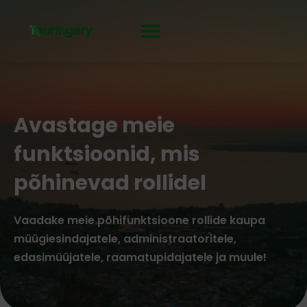
Skip
to
content
Avastage meie
funktsioonid, mis
põhinevad rollidel
Vaadake meie põhifunktsioone rollide kaupa
müügiesindajatele, administraatoritele,
edasimüüjatele, raamatupidajatele ja muule!